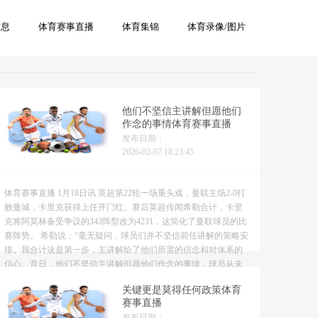
信息
体育赛事直播
体育集锦
体育录像/图片
他们不坚信主讲解但愿他们
作念的事情体育赛事直播
发布日期：
2026-02-07 18:23:45
体育赛事直播 1月18日讯 英超第22轮一场重头戏，曼联主场2-0打
败曼城，卡里克获得上任开门红。赛后英超传闻希勒合计，卡里
克将阿莫林备受争议的343阵型改为4231，这简化了曼联球员的比
赛阵势。 希勒说：“毫无疑问，球员们并不坚信前任讲解的策略安
排。我合计这是第一步，主讲解给了他们所需的信念和对体系的
信心。昔日，他们不坚信主讲解但愿他们作念的事情，球员从未
在阿谁体系中感到寂静。 “咫尺他们找回了...
关键更是莫得任何政策体育
赛事直播
发布日期：