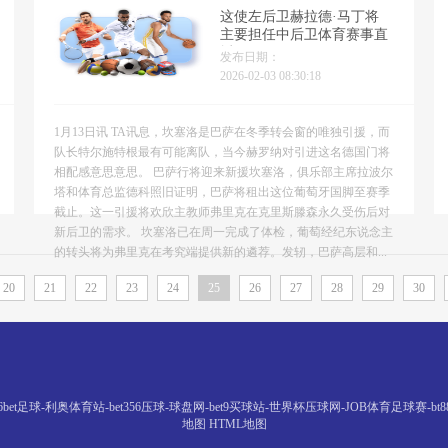
帽子戏法，并在决赛对阵奥斯汀的比赛中点球制胜...
这使左后卫赫拉德·马丁将
主要担任中后卫体育赛事直
播
发布日期：
2026-02-03 08:30:18
1月13日讯 TA讯息，坎塞洛是巴萨在冬季转会窗的唯独引援，而
队长特尔施特根最有可能离队，当今赫罗纳对引进这名德国门将
相配感意思意思。 巴萨行将迎来新援坎塞洛，俱乐部主席拉波尔
塔和体育总监德科照旧证明，巴萨将租出这位葡萄牙国脚至赛季
截止。这一引援将欢欣主教师弗里克在克里斯滕森永久受伤后对
新后卫的需求。 坎塞洛已在周一完成了体检，葡萄经纪东说念主
的转头将为弗里克在考究端提供新的遴荐。发轫，巴萨高层和...
20
21
22
23
24
25
26
27
28
29
30
6bet足球-利奥体育站-bet356压球-球盘网-bet9买球站-世界杯压球网-JOB体育足球赛
地图
HTML地图