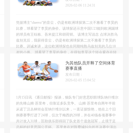
2026-02-06 11:24:31
凭据博主“cheevo”的音尘，仍是有欧洲球探第二次不雅看了李昊的
比赛，球看望了李昊的身价。该球探还示意中国U23能到欧洲踢球
的球员有王钰栋、吾米提江和胡荷韬。 该博主写说念 点球决胜乌
兹别克后，我获得音尘，仍是有欧洲球探第二次不雅看了李昊的
比赛。训诫来讲，这位欧洲球探也在同期纯熟乌兹别克的几位18
岁的小将。 球看望了李昊的身价，在得知李昊这个转会窗存在转
会的可能，身价至少在1000万，约合185...
为其他队员开释了空间体育
赛事直播
发布日期：
2026-02-05 15:04:52
1月15日讯 《逐日邮报》报谈，狼队专门好意思职联球队纳什维尔
的先锋山姆·苏里奇，但靠近多队竞争。 山姆·苏里奇自两年半前
从诺丁汉丛林转会至纳什维尔以来，一直证据惊艳，他在上个旧
例赛赛季打进了24球，仅次于梅西的29球，并在40场各项赛事中
共计攻入31球，匡助俱乐部得回了队史首个遑急冠军，止境于足
总杯的好意思国公开杯。 苏里奇在对阵费城纠合的半决赛中演出