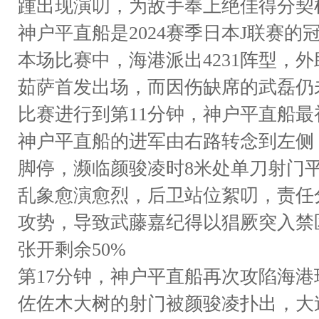
踵出现演叨，为敌手奉上绝佳得分契
神户平直船是2024赛季日本J联赛
本场比赛中，海港派出4231阵型，
茹萨首发出场，而因伤缺席的武磊仍
比赛进行到第11分钟，神户平直船最
神户平直船的进军由右路转念到左侧
脚停，濒临颜骏凌时8米处单刀射门平
乱象愈演愈烈，后卫站位絮叨，责任
攻势，导致武藤嘉纪得以猖厥突入禁
张开剩余50%
第17分钟，神户平直船再次攻陷海港
佐佐木大树的射门被颜骏凌扑出，大