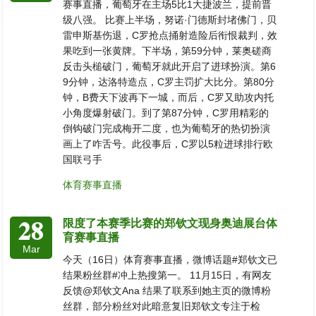
赛事直播，葡萄牙在主场5比1大捷波兰，提前晋
级八强。 比赛上半场，努诺·门德斯封堵佛门，贝
雷申斯基伤退，C罗抢点捅射造险后衔恨裁判，效
果吃到一张黄牌。下半场，第59分钟，莱奥磋商
反击头槌破门，葡萄牙就此开启了进球扮演。第6
9分钟，达洛特造点，C罗主罚扩大比分。第80分
钟，B费天下波再下一城，而后，C罗又助攻内托
小角度爆射破门。到了第87分钟，C罗用精彩的
倒钩破门完成梅开二度，也为葡萄牙的热切扮演
画上了咋舌号。此役事后，C罗以5粒进球排行欧
国联弓手
体育赛事直播
28
限度了本赛季比赛的郑钦文现身奥迪展台体
育赛事直播
Mar
今天（16日）体育赛事直播，微博话题#郑钦文已
结果粉丝群#冲上热搜第一。 11月15日，有网友
反馈@郑钦文Ana 结果了联系到她主页的微博粉
丝群，部分粉丝对此暗意复旧郑钦文专注于检