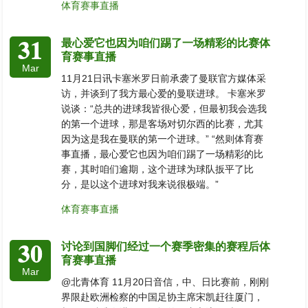
体育赛事直播
31
最心爱它也因为咱们踢了一场精彩的比赛体
育赛事直播
Mar
11月21日讯卡塞米罗日前承袭了曼联官方媒体采
访，并谈到了我方最心爱的曼联进球。 卡塞米罗
说谈：“总共的进球我皆很心爱，但最初我会选我
的第一个进球，那是客场对切尔西的比赛，尤其
因为这是我在曼联的第一个进球。” “然则体育赛
事直播，最心爱它也因为咱们踢了一场精彩的比
赛，其时咱们逾期，这个进球为球队扳平了比
分，是以这个进球对我来说很极端。”
体育赛事直播
30
讨论到国脚们经过一个赛季密集的赛程后体
育赛事直播
Mar
@北青体育 11月20日音信，中、日比赛前，刚刚
界限赴欧洲检察的中国足协主席宋凯赶往厦门，