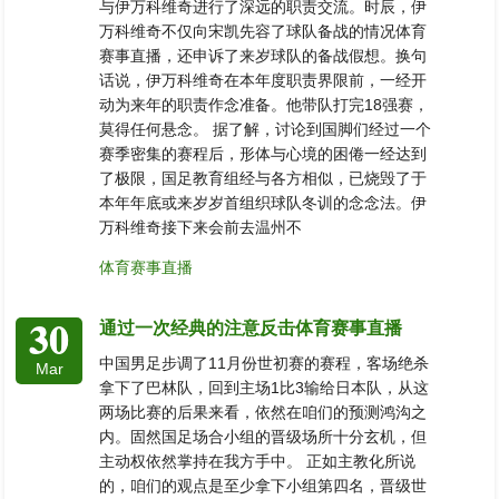
与伊万科维奇进行了深远的职责交流。时辰，伊
万科维奇不仅向宋凯先容了球队备战的情况体育
赛事直播，还申诉了来岁球队的备战假想。换句
话说，伊万科维奇在本年度职责界限前，一经开
动为来年的职责作念准备。他带队打完18强赛，
莫得任何悬念。 据了解，讨论到国脚们经过一个
赛季密集的赛程后，形体与心境的困倦一经达到
了极限，国足教育组经与各方相似，已烧毁了于
本年年底或来岁岁首组织球队冬训的念念法。伊
万科维奇接下来会前去温州不
体育赛事直播
30
通过一次经典的注意反击体育赛事直播
中国男足步调了11月份世初赛的赛程，客场绝杀
Mar
拿下了巴林队，回到主场1比3输给日本队，从这
两场比赛的后果来看，依然在咱们的预测鸿沟之
内。固然国足场合小组的晋级场所十分玄机，但
主动权依然掌持在我方手中。 正如主教化所说
的，咱们的观点是至少拿下小组第四名，晋级世