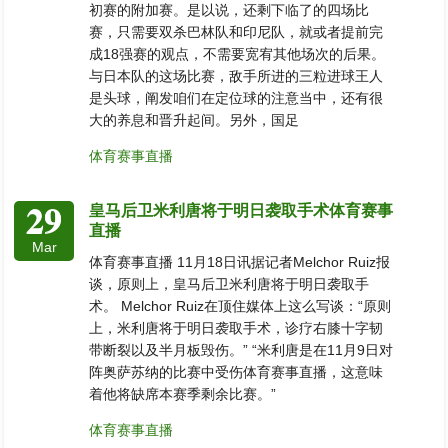
初赛的附加赛。是以说，还剩下临了的四场比
赛，只需要双杀巴林队和印尼队，就或者提前完
成18强赛的观点，不需要宽宥其他场次的后果。
与日本队的这场比赛，敌手所进的三粒进球王人
是头球，阐发咱们在定位球的注意当中，还有很
大的养息和晋升起间。另外，国足
体育赛事直播
29
皇马后卫米利唐将于明日袭取手术体育赛事
直播
Mar
体育赛事直播 11月18日讯据记者Melchor Ruiz报
谈，原则上，皇马后卫米利唐将于明日袭取手
术。 Melchor Ruiz在顶住媒体上这么写谈：“原则
上，米利唐将于明日袭取手术，诊疗右膝十字韧
带断裂以及半月板毁伤。” “米利唐是在11月9日对
阵奥萨苏纳的比赛中受伤体育赛事直播，这意味
着他将缺席本赛季剩余比赛。”
体育赛事直播