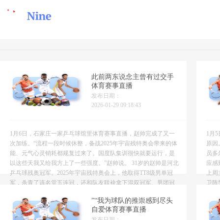
此前两东说念主曾有过交手
体育赛事直播
发布日期：
2026-01-29 09:18:43
1月6日，石家庄一家乒乓球馆里体育赛事直播，赵帅完成了又一
1月5
次加练。“流程一段时候休整，备战2025年宇宙残特奥会带来的体
原因
能、元气心灵销耗都规复过来了。国度队集训很快就要运行，是
员多
以这些天我又给我方上了一些强度。”赵帅说。 31岁的赵帅是河北
应感
乒乓球残奥冠军。2025年宇宙残特奥会上，他取得TT8级男单冠
上周
军，杀青了该名堂五连冠，还和队友联袂拿下混双冠军、男团冠
卫阵
军和男双亚军。 5次缔造宇宙残特奥会，赵帅从...
林仍收
”“我为球队的推崇感到尽头
自爱体育赛事直播
发布日期：