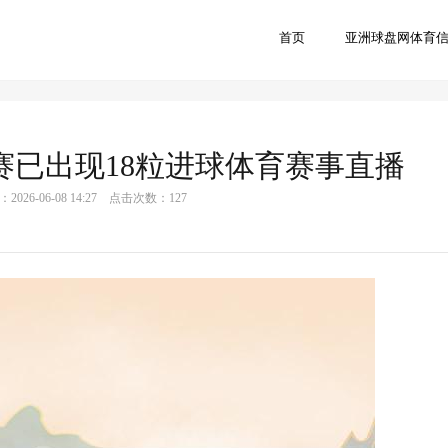
首页
亚洲球盘网体育
首页
赛已出现18粒进球体育赛事直播
026-06-08 14:27 点击次数：127