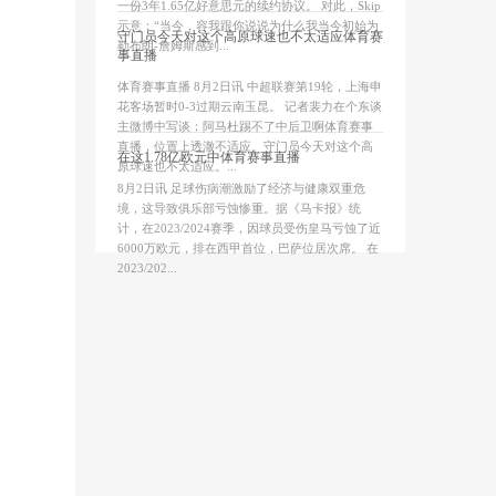
一份3年1.65亿好意思元的续约协议。 对此，Skip
示意：“当今，容我跟你说说为什么我当今初始为
守门员今天对这个高原球速也不太适应体育赛
勒布朗-詹姆斯感到...
事直播
体育赛事直播 8月2日讯 中超联赛第19轮，上海申
花客场暂时0-3过期云南玉昆。 记者裴力在个东谈
主微博中写谈：阿马杜踢不了中后卫啊体育赛事
直播，位置上透澈不适应。守门员今天对这个高
在这1.78亿欧元中体育赛事直播
原球速也不太适应。...
8月2日讯 足球伤病潮激励了经济与健康双重危
境，这导致俱乐部亏蚀惨重。据《马卡报》统
计，在2023/2024赛季，因球员受伤皇马亏蚀了近
6000万欧元，排在西甲首位，巴萨位居次席。 在
2023/202...