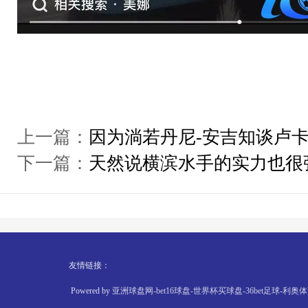
上一篇：
因为淌若丹尼-安吉知谈卢
下一篇：
天然说横滨水手的实力也很
友情链接：
Powered by
亚洲球盘网-bet16球盘-世界杯买球盘-36bet足球-利奥