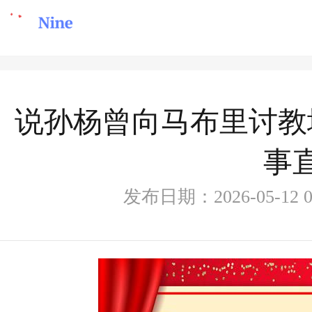
说孙杨曾向马布里讨教
事
发布日期：2026-05-12