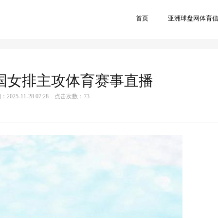
首页
亚洲球盘网体育
首页
国女排主攻体育赛事直播
2025-11-28 07:28 点击次数：73