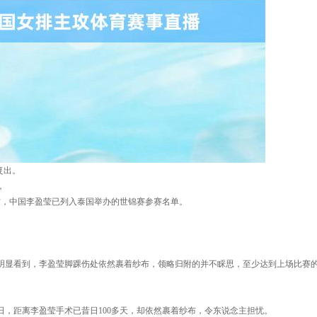
复出。
，
古，中国李盈莹已列入泰国举办的世锦赛参赛名单。
明显看到，李盈莹脚踝伤处依然裹着纱布，领略归附的并不睬思，至少达到上场比赛
，距离李盈莹手术已昔日100多天，却依然裹着纱布，令东说念主担忧。