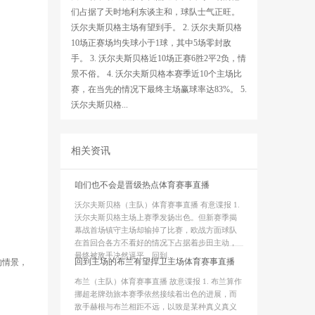
们占据了天时地利东谈主和，球队士气正旺。
沃尔夫斯贝格主场有望到手。 2. 沃尔夫斯贝格
10场正赛场均失球小于1球，其中5场零封敌
手。 3. 沃尔夫斯贝格近10场正赛6胜2平2负，情
景不俗。 4. 沃尔夫斯贝格本赛季近10个主场比
赛，在当先的情况下最终主场赢球率达83%。 5.
沃尔夫斯贝格...
相关资讯
咱们也不会是晋级热点体育赛事直播
沃尔夫斯贝格（主队）体育赛事直播 有意谍报 1.
沃尔夫斯贝格主场上赛季发扬出色。但新赛季揭
幕战首场镇守主场却输掉了比赛，欧战方面球队
在首回合各方不看好的情况下占据着步田主动，
最终被敌手决然逼平。回到...
回到主场的布兰有望捍卫主场体育赛事直播
的情景，
布兰（主队）体育赛事直播 故意谍报 1. 布兰算作
挪超老牌劲旅本赛季依然接续着出色的进展，而
敌手赫根与布兰相距不远，以致是某种真义真义