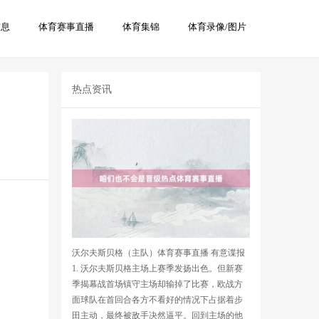
信息
体育赛事直播
体育集锦
体育录像/图片
热点资讯
沃尔夫斯贝格（主队）体育赛事直播 有意谍报
1. 沃尔夫斯贝格主场上赛季发扬出色。但新赛
季揭幕战首场镇守主场却输掉了比赛，欧战方
面球队在首回合各方不看好的情况下占据着步
田主动，最终被敌手决然逼平。回到主场的他