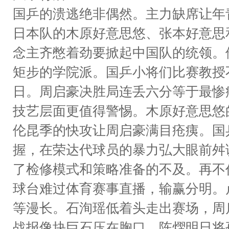
国乒的溃逃绝非偶然。主力缺席让年
日本队的木原好意思悠、张本好意思
念主齐憋着劲要掀起中国队的统领。
矩步的学院派。国乒小将们比赛教授
日。周启豪决胜局连丢六分等于最惨
技艺层面更值得警惕。木原好意思悠
伦昆季的快攻让周启豪满目疮痍。国
握，在荣达代球员的暴力弘大眼前舛
了检修模式和策略准备的不及。再不
球台难过体育赛事直播，输赢分明。
等漫长。石洵瑶低着头走出赛场，周
战报像块巨石压在胸口。陈熠明日将