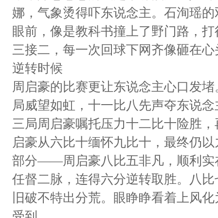
娜，气象烫得吓东说念主。石洵瑶的
眼前，像是教科书撞上了野门路，打
三接二，每一次回球下网齐像砸在心
逆转时候
周启豪的比赛更让东说念主心口发堵
局威望如虹，十一比八先声夺东说念
三局周启豪嘱托压力十二比十险胜，
启豪从六比十缅怀九比十，最终仍以
部分——周启豪八比五非凡，顺利实
任督二脉，连得六分逆转取胜。八比
旧破不特出分荒。眼睁睁看着上风化
受到。