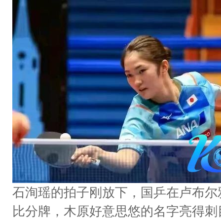
石洵瑶的拍子刚放下，国乒在卢布尔
比分牌，木原好意思悠的名字亮得刺