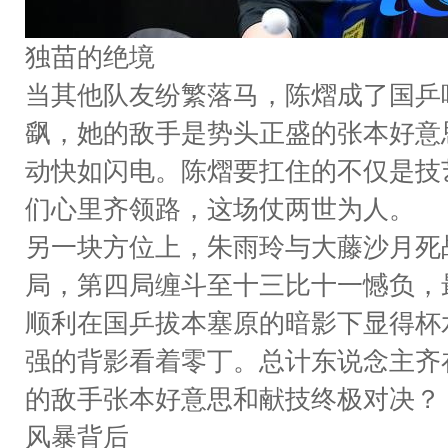
独苗的绝境
当其他队友纷繁落马，陈熠成了国乒
飖，她的敌手是势头正盛的张本好意
动快如闪电。陈熠要扛住的不仅是技
们心里齐领路，这场仗两世为人。
另一块方位上，朱雨玲与大藤沙月死
局，第四局缠斗至十三比十一憾负，
顺利在国乒拔本塞原的暗影下显得杯
强的背影看着零丁。总计东说念主齐
的敌手张本好意思和献技终极对决？
风暴背后