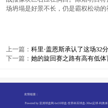
场坍塌是好景不长，仍是霸权松动的
上一篇：
科里·盖恩斯承认了这场32
下一篇：
她的旋回赛之路有高有低体
友情链接：
Powered by
亚洲球盘网-bet16球盘-世界杯买球盘-36bet足球-利奥